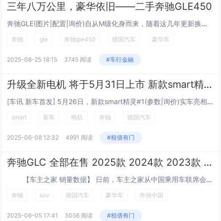
三年八万公里，豪华依旧——二手奔驰GLE450
奔驰GLE(图片|配置|询价)自从M级化身而来，随着这几年更新换代成双联屏之后，销量更是一发不可收拾，作为豪华中大型SUV的代表车型，奔驰GLE凭借其出色的外观设计、宽敞的内部空间和卓越的性能表现，成为了众多消费者心中的理想之选。尤其是奔...
奔驰
gle
奔驰gle450
德国汽车
豪华车
2025-08-25 18:15
3745 阅读
#车行金融
升级全新电机 将于5月31日上市 新款smart精灵#1实车亮相
[车讯 新车首发] 5月26日，新款smart精灵#1(参数|询价)实车亮相。新车相较于现款车型整体设计没有太多变化，更多是在车辆的配置、动力电机等方面进行了升级优化。此前，新车已经在工信部完成申报，将于5月31日举办的粤港澳大湾区...
smart
新车
电机
奔驰
德国汽车
2025-06-08 12:32
4991 阅读
#租借有门
奔驰GLC 全部在售 2025款 2024款 2023款 2022款 2021款 2020款2025年3月份奔驰GLC销量16491台, 同比下降13.21%
【车主之家 销量数据】 日前，车主之家从中国乘用车联席会获得了最新公布的销量数据。2025年3月奔驰GLC销量为16491辆，在北京...
奔驰
suv
德国汽车
豪华车
奔驰中国
2025-06-05 17:41
5056 阅读
#租借有门