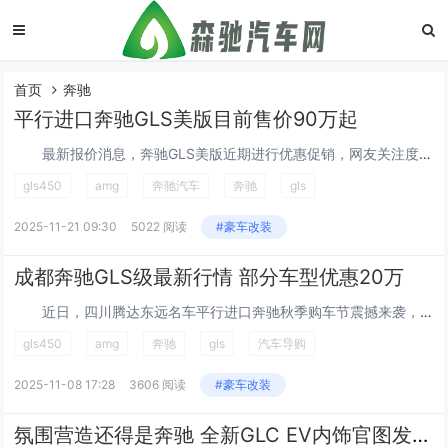
首页
奔驰
平行进口奔驰GLS美版目前售价90万起
最新报价消息，奔驰GLS美版近期进行优惠促销，网友关注度较高，对奔驰GLS美版这款车型有兴趣的网友，可参考以下报价：...
gls450
amg
奔驰汽车
奔驰
gls
2025-11-21 09:30
5022 阅读
#豪车改装
成都奔驰GLS级最新行情 部分车型优惠20万
近日，四川腾达东远名车平行进口奔驰秋季购车节震撼来袭，店内奔驰GLS级限时降价促销，现车充足，颜色齐全，活动期间购车最高可享受20万元最大优惠，详...
gls450
amg
奔驰
gls
汽车导购
2025-11-08 17:28
3606 阅读
#豪车改装
氛围营造还得是奔驰 全新GLC EV内饰官图发布 将于9月8日正式首发