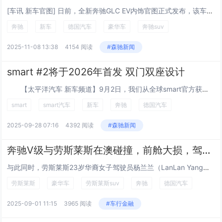
[车讯 新车官图] 日前，全新奔驰GLC EV内饰官图正式发布，该车将会在9月8日开幕的慕尼黑车展上正式迎来首发亮相。新车将会基于800V高压架构打造，配备空气悬架，续航里程将超过650公里，未来将会由北京奔驰引入国产。 来...
奔驰
新车
德国汽车
豪华车
奔驰suv
2025-11-08 13:38
4154 阅读
#森驰新闻
smart #2将于2026年首发 双门双座设计
【太平洋汽车 新车频道】9月2日，我们从全球smart官方获悉，smart将推出全新双门双座城市纯电车型smart #2，计划于2026年底全球首发。市场覆盖范围包括中国、欧洲及其他海外市场，这标志着smart品牌重返其曾开创和擅长的细...
smart
smart汽车
新车
奔驰
德国汽车
2025-09-28 07:16
4392 阅读
#森驰新闻
奔驰V级与劳斯莱斯在澳碰撞，前舱大损，驾乘者重伤
与此同时，劳斯莱斯23岁华裔女子驾驶员杨兰兰（LanLan Yang）几乎毫发无损，国内关注的焦点大多在劳斯莱斯23岁女驾驶员的神秘身份……而在两车相撞受损严重的情况下，一方几乎毫发无损，而另一方严重受伤，被长时间困在驾驶舱，多处骨折受伤严...
劳斯莱斯
豪华车
劳斯莱斯suv
奔驰
德国汽车
2025-09-01 11:15
3965 阅读
#车行金融