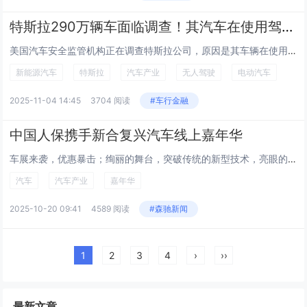
特斯拉290万辆车面临调查！其汽车在使用驾驶辅助系统时有违反交规事件
美国汽车安全监管机构正在调查特斯拉公司，原因是其车辆在使用该公司的部分自动化驾驶软件时有闯红灯并违反其他交通法规的事件。 美国国家公路交通安全管理局表示，其已知悉58起相关案例，其中包括车辆在道路上逆行等情况，涉及名为Full Self-...
新能源汽车
特斯拉
汽车产业
无人驾驶
电动汽车
2025-11-04 14:45
3704 阅读
#车行金融
中国人保携手新合复兴汽车线上嘉年华
车展来袭，优惠暴击；绚丽的舞台，突破传统的新型技术，亮眼的新车型。中国人保携手新合复兴汽车将于2025年10月24日，在九台区九郊路九德公路一公里处举办一场消费者首选的活动。此次活动将开启车展新模式，不一样的购车体验，更加贴心的服务，只等你...
汽车
汽车产业
嘉年华
2025-10-20 09:41
4589 阅读
#森驰新闻
1
2
3
4
›
››
最新文章