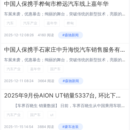
中国人保携手桦甸市桦远汽车线上嘉年华
车展来袭，优惠暴击；绚丽的舞台，突破传统的新型技术，亮眼的新车型。中国人保携手吉林中升宏达汽车将于2025年12月15日，在桦甸市永吉街西台子五社举办一场消费者首选的活动。此次活动将开启车展新模式，不一样的购车体验，更加贴心的服务，只等你的...
汽车
汽车产业
嘉年华
桦甸
2025-12-12 08:26
4160 阅读
#森驰新闻
中国人保携手石家庄中升海悦汽车销售服务有限公司线上嘉年华
车展来袭，优惠暴击；绚丽的舞台，突破传统的新型技术，亮眼的新车型。中国人保携手石家庄中升海悦汽车销售服务有限公司将于2025年12月16日,在石家庄长安区乐城国际贸易城五号馆南门旁举办一场消费者首选的活动。此次活动将开启车展新模式，不一样的...
汽车产业
嘉年华
国产车
2025-12-11 08:24
3664 阅读
#森驰新闻
2025年9月份AION UT销量5337台, 环比下降7.7%
【车界百晓生 销量数据】 日前，车界百晓生从中国乘用车联席会获得了最新公布的销量数据。2025年9月AION UT销量为5337辆，...
汽车产业
国产车
ut
2025-11-15 14:54
3884 阅读
#豪车改装