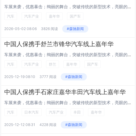
车展来袭，优惠暴击；绚丽的舞台，突破传统的新型技术，亮眼的新车型。中国人保携手西安极氪汽车将于2026年5月9日，在陕西省西安市长安区普新一路高新物流园举办一场消费者首选的活动。此次活动将开启车展新模式，不一样的购车体验，更加贴心的服务，只...
汽车
汽车产业
嘉年华
国产车
2026-05-02 08:06
3826 阅读
#森驰新闻
中国人保携手舒兰市锋华汽车线上嘉年华
车展来袭，优惠暴击；绚丽的舞台，突破传统的新型技术，亮眼的新车型。中国人保携手吉林中升宏达汽车将于2025年12月22日，在舒兰市南城街道南转盘西侧明珠佳苑小广场举办一场消费者首选的活动。此次活动将开启车展新模式，不一样的购车体验，更加贴心...
汽车
汽车产业
舒兰
嘉年华
国产车
2025-12-19 08:10
3777 阅读
#森驰新闻
中国人保携手石家庄嘉华丰田汽车线上嘉年华
车展来袭，优惠暴击；绚丽的舞台，突破传统的新型技术，亮眼的新车型。中国人保携手石家庄嘉华丰田汽车将于2025年12月17日，在石家庄新华区和平西路与古城西路交口北行300米新华汽车园A-6号举办一场消费者首选的活动。此次活动将开启车展新模式...
汽车
日本汽车
汽车产业
丰田
嘉年华
2025-12-12 08:31
4228 阅读
#森驰新闻