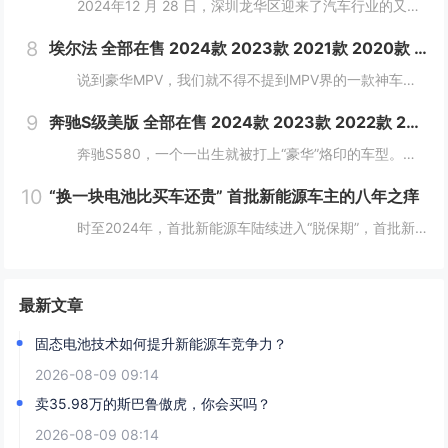
2024年12 月 28 日，深圳龙华区迎来了汽车行业的又一大盛事——深圳龙华清湖腾势中心盛大开业，标志着腾势品牌在深圳区域布局的进一步拓展，为满...
8
埃尔法 全部在售 2024款 2023款 2021款 2020款 2019款 2018款2024款国六丰田埃尔法酬宾让利 大空间合理布局
说到豪华MPV，我们就不得不提到MPV界的一款神车，那就是"丰田埃尔法"，丰田埃尔法拥有轿车般的舒适度，所以它一直以来都是作为各大公司企业的行政用车。埃尔法...
9
奔驰S级美版 全部在售 2024款 2023款 2022款 2021款 2019款 2018款成都迪兴行汽车平行进口奔驰S级价格最低146万起 售全国
奔驰S580，一个一出生就被打上“豪华”烙印的车型。新车简约又不失精致，大灯和尾灯的光带交相呼应，可以让司机更从容地驾驶车辆。 &nbs...
10
“换一块电池比买车还贵” 首批新能源车主的八年之痒
时至2024年，首批新能源车陆续进入“脱保期”，首批新能源汽车车主正陷入换车还是换电池的两难境地。想要更换老龄电池就将面临天价账单，换电费用甚至高于旧车残值，成为不少车主的烦恼。 工信部等部委明确规定，自2016年起，乘用车...
最新文章
固态电池技术如何提升新能源车竞争力？
2026-08-09 09:14
卖35.98万的斯巴鲁傲虎，你会买吗？
2026-08-09 08:14