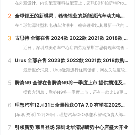
在外观设计、内饰配置和科技配置上，迈腾B9和帕萨特Pro都有着一定的拥趸。作为B级车产品，两款车紧贴消费者需求，在同级别车型中都是性能翘楚。那么，该怎么选择呢？本文将对以上方面进行详细对比，为车友们提供选择建议。 风...
2
全球锂王的新棋局，赣锋锂业的新能源汽车动力电池革命
在全球能源转型和电动车浪潮中，赣锋锂业以其最新一代的动力电池产品——锋行电池，为市场带来了革新性的技术突破。这款高性能电芯不仅在能量密度、成组效率等关键性能指标上超越了行业标准，而且在安全性和环境适应性方面也设立了新的行业标杆。...
3
古思特 全部在售 2024款 2022款 2021款 2018款 2016款 2015款深圳成美名车中心劳斯莱斯古思特限时优惠 目前503万元起售
近日，深圳成美名车中心店内劳斯莱斯古思特现车销售，颜色可选，感兴趣的朋友可以到店咨询购买，详情见下表：...
4
Urus 全部在售 2023款 2022款 2021款 2018款购Urus享5.4万优惠 欢迎到店试驾
最新报价消息，Urus近期进行优惠促销，网友关注度较高，对Urus这款车型有兴趣的网友，可参考以下报价：...
5
腾势N9 全部在售腾势N9将一季度上市 提供插混及纯电版
据官方消息，腾势N9将一季度上市，还有一款比D9更大更强MPV将推出。新车定位大型旗舰SUV，将搭载易三方。 &nb...
6
理想汽车12月31日全量推送OTA 7.0 有望在2025年实现L3级自动驾驶
[车讯 资讯] 12月26日，理想汽车CEO李想和智驾负责人郎咸朋在直播中讲解了理想汽车在智驾方面的发展动向。理想汽车将在12月31日全量推送OTA 7.0给AD Max用户。按照理想现在的端到端+VLM体系继续迭代，有望在2025...
7
引领新势 耀目登场 深圳龙华清湖腾势中心店盛大开业