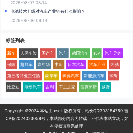
2026-08-07 08:14
电池技术升级对汽车产业链有什么影响？
2026-08-06 09:14
标签列表
新车
人保车险
国产车
汽车
德国汽车
suv
汽车导购
保险
越野车
嘉年华
丰田
日本汽车
汽车产业
奔驰
第三者商业责任险
豪华车
奔驰汽车
新能源汽车
试驾
比亚迪
电动汽车
吉利
车主之家
雷克萨斯
越野
Copyright ©2024 本站由 xsck 版权所有，站长QQ303154759.
吉
ICP备2024023058号
，本站部分内容为转载，不代表本站立场，如
有侵权请联系处理