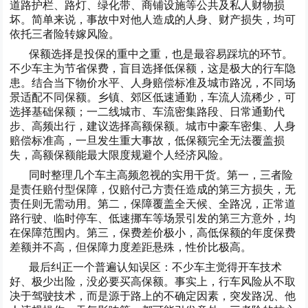
道路护栏、路灯、绿化带、商铺设施等公共及私人财物损
坏。简单来说，事故中对他人造成的人身、财产损失，均可
依托三者险转嫁风险。
保额选择是投保的重中之重，也是最容易踩坑的环节。
不少车主为节省保费，盲目选择低保额，这是极大的行车隐
患。结合当下物价水平、人身赔偿标准及城市路况，不同场
景适配不同保额。乡镇、郊区低速通勤，车流人流稀少，可
选择基础保额；一二线城市、车流密集路段、日常通勤代
步、高频出行，建议选择高额保额。城市中豪车密集、人身
赔偿标准高，一旦发生重大事故，低保额完全无法覆盖损
失，高额保额能最大限度规避个人经济风险。
同时整理几个车主高频忽视的实用干货。第一，三者险
是责任赔付型保障，仅赔付己方责任造成的第三方损失，无
责任则无需动用。第二，保障覆盖全天候、全路况，正常道
路行驶、临时停车、低速挪车等场景引发的第三方意外，均
在保障范围内。第三，保费差价极小，高低保额的年度保费
差额并不高，但保障力度差距悬殊，性价比极高。
最后纠正一个普遍认知误区：不少车主觉得开车技术
好、极少出险，没必要买高保额。事实上，行车风险从不取
决于驾驶技术，而是源于路上的不确定因素，突发路况、他