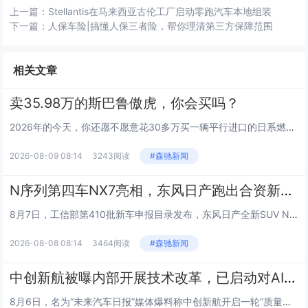
上一篇：
Stellantis在马来西亚古伦工厂启动零跑汽车本地组装
下一篇：
人保车险|搞懂人保三者险，帮你理清第三方保障范围
相关文章
卖35.98万的斯巴鲁傲虎，你会买吗？
2026年的今天，你还愿不愿意花30多万买一辆平行进口的日系燃油越野车？而且，它还是斯巴鲁。 7月底，斯巴鲁把第六代傲...
2026-08-09 08:14
3243阅读
#森驰新闻
N序列第四车NX7亮相，东风日产跑出合资新能源转型最快速度
8月7日，工信部第410批新车申报目录发布，东风日产全新SUV NX7公告图正式亮相。N序列N7、N6、NX8三款车型凭...
2026-08-08 08:14
3464阅读
#森驰新闻
中创新航被曝内部开展技术改革，已启动对AION S问题电池维保工作
8月6日，名为“未来汽车日报”媒体爆料称中创新航开启一轮“质量安全为先”的技术改革。 其称中创新航关注到搭载该公司电池...