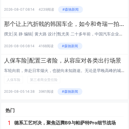
2026-08-07 08:14
4239阅读
#森驰新闻
那个让上汽折戟的韩国车企，如今和奇瑞一拍即合
撰文|吴 静 编辑| 黄大路 设计|甄尤美 二十多年前，中国汽车企业第一次深度介入韩国双龙汽车时，带去的主要是...
2026-08-06 08:14
4168阅读
#森驰新闻
人保车险|配置三者险，从容应对各类出行场景
车轮向前，奔赴日常烟火，也驶向未知路途。无论是早晚高峰的城市通勤，节假日奔赴远方的自驾旅途，穿行街巷的短途出行，还是驰骋...
人保车险
第三者商业责任险
2026-08-05 14:38
3961阅读
#森驰新闻
热门
1
德系工艺对决，聚焦迈腾B9与帕萨特Pro细节战场