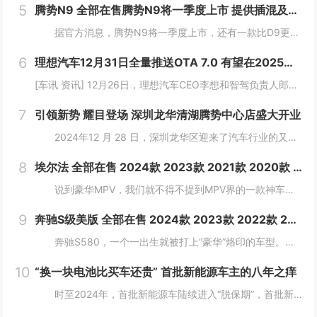
5
腾势N9 全部在售腾势N9将一季度上市 提供插混及纯电版
据官方消息，腾势N9将一季度上市，还有一款比D9更大更强MPV将推出。新车定位大型旗舰SUV，将搭载易三方。 &nb...
6
理想汽车12月31日全量推送OTA 7.0 有望在2025年实现L3级自动驾驶
[车讯 资讯] 12月26日，理想汽车CEO李想和智驾负责人郎咸朋在直播中讲解了理想汽车在智驾方面的发展动向。理想汽车将在12月31日全量推送OTA 7.0给AD Max用户。按照理想现在的端到端+VLM体系继续迭代，有望在2025...
7
引领新势 耀目登场 深圳龙华清湖腾势中心店盛大开业
2024年12 月 28 日，深圳龙华区迎来了汽车行业的又一大盛事——深圳龙华清湖腾势中心盛大开业，标志着腾势品牌在深圳区域布局的进一步拓展，为满...
8
埃尔法 全部在售 2024款 2023款 2021款 2020款 2019款 2018款2024款国六丰田埃尔法酬宾让利 大空间合理布局
说到豪华MPV，我们就不得不提到MPV界的一款神车，那就是"丰田埃尔法"，丰田埃尔法拥有轿车般的舒适度，所以它一直以来都是作为各大公司企业的行政用车。埃尔法...
9
奔驰S级美版 全部在售 2024款 2023款 2022款 2021款 2019款 2018款成都迪兴行汽车平行进口奔驰S级价格最低146万起 售全国
奔驰S580，一个一出生就被打上“豪华”烙印的车型。新车简约又不失精致，大灯和尾灯的光带交相呼应，可以让司机更从容地驾驶车辆。 &nbs...
10
“换一块电池比买车还贵” 首批新能源车主的八年之痒
时至2024年，首批新能源车陆续进入“脱保期”，首批新能源汽车车主正陷入换车还是换电池的两难境地。想要更换老龄电池就将面临天价账单，换电费用甚至高于旧车残值，成为不少车主的烦恼。 工信部等部委明确规定，自2016年起，乘用车...