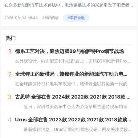
在众多新能源汽车技术路线中，电池更换技术的兴起引发了消费者对二手市场表现的广泛关注。许多潜在买家在购车前，往往会考量这种...
2026-08-03 08:44
4882阅读
#车行金融
热门
1
德系工艺对决，聚焦迈腾B9与帕萨特Pro细节战场
在外观设计、内饰配置和科技配置上，迈腾B9和帕萨特Pro都有着一定的拥趸。作为B级车产品，两款车紧贴消费者需求，在同级别车型中都是性能翘楚。那么，该怎么选择呢？本文将对以上方面进行详细对比，为车友们提供选择建议。 风...
2
全球锂王的新棋局，赣锋锂业的新能源汽车动力电池革命
在全球能源转型和电动车浪潮中，赣锋锂业以其最新一代的动力电池产品——锋行电池，为市场带来了革新性的技术突破。这款高性能电芯不仅在能量密度、成组效率等关键性能指标上超越了行业标准，而且在安全性和环境适应性方面也设立了新的行业标杆。...
3
古思特 全部在售 2024款 2022款 2021款 2018款 2016款 2015款深圳成美名车中心劳斯莱斯古思特限时优惠 目前503万元起售
近日，深圳成美名车中心店内劳斯莱斯古思特现车销售，颜色可选，感兴趣的朋友可以到店咨询购买，详情见下表：...
4
Urus 全部在售 2023款 2022款 2021款 2018款购Urus享5.4万优惠 欢迎到店试驾
最新报价消息，Urus近期进行优惠促销，网友关注度较高，对Urus这款车型有兴趣的网友，可参考以下报价：...