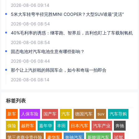
2026-08-06 09:14
5米大车转弯半径完胜MINI COOPER？大型SUV谁最“灵活”
2026-08-06 08:54
40%毛利率的诱惑：继零跑、智界后，吉利也盯上了车载制氧机
2026-08-06 08:54
固态电池对汽车电池生意有哪些影响？
2026-08-06 08:44
那个让上汽折戟的韩国车企，如今和奇瑞一拍即合
2026-08-06 08:14
标签列表
新车
人保车险
国产车
汽车
德国汽车
suv
汽车导购
保险
越野车
嘉年华
丰田
日本汽车
汽车产业
奔驰
第三者商业责任险
豪华车
奔驰汽车
新能源汽车
试驾