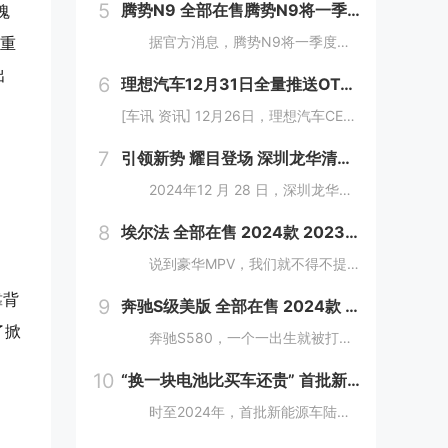
5
腾势N9 全部在售腾势N9将一季度上市 提供插混及纯电版
魂
双重
据官方消息，腾势N9将一季度上市，还有一款比D9更大更强MPV将推出。新车定位大型旗舰SUV，将搭载易三方。 &nb...
出
6
理想汽车12月31日全量推送OTA 7.0 有望在2025年实现L3级自动驾驶
[车讯 资讯] 12月26日，理想汽车CEO李想和智驾负责人郎咸朋在直播中讲解了理想汽车在智驾方面的发展动向。理想汽车将在12月31日全量推送OTA 7.0给AD Max用户。按照理想现在的端到端+VLM体系继续迭代，有望在2025...
7
引领新势 耀目登场 深圳龙华清湖腾势中心店盛大开业
2024年12 月 28 日，深圳龙华区迎来了汽车行业的又一大盛事——深圳龙华清湖腾势中心盛大开业，标志着腾势品牌在深圳区域布局的进一步拓展，为满...
8
埃尔法 全部在售 2024款 2023款 2021款 2020款 2019款 2018款2024款国六丰田埃尔法酬宾让利 大空间合理布局
说到豪华MPV，我们就不得不提到MPV界的一款神车，那就是"丰田埃尔法"，丰田埃尔法拥有轿车般的舒适度，所以它一直以来都是作为各大公司企业的行政用车。埃尔法...
靠背
9
奔驰S级美版 全部在售 2024款 2023款 2022款 2021款 2019款 2018款成都迪兴行汽车平行进口奔驰S级价格最低146万起 售全国
了掀
奔驰S580，一个一出生就被打上“豪华”烙印的车型。新车简约又不失精致，大灯和尾灯的光带交相呼应，可以让司机更从容地驾驶车辆。 &nbs...
10
“换一块电池比买车还贵” 首批新能源车主的八年之痒
。
时至2024年，首批新能源车陆续进入“脱保期”，首批新能源汽车车主正陷入换车还是换电池的两难境地。想要更换老龄电池就将面临天价账单，换电费用甚至高于旧车残值，成为不少车主的烦恼。 工信部等部委明确规定，自2016年起，乘用车...