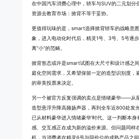
在中国汽车消费心理中，轿车与SUV的二元划分
资源去教育市场：掀背不等于妥协。
更值得玩味的是，smart选择掀背轿车的战略意图
象，进入电动化时代后，精灵1号、3号、5号逐步
离“小”的范畴。
掀背形态或许是smart试图在大尺寸和设计感
庭化空间需求，又希望保留一定的造型识别度，
的审美投票来决定。
另一个被官方反复强调的卖点是情绪豪华——从星
造型悬浮升降高频扬声器，再到全车近800处发光
已从材料豪华进入情绪豪华’时代。这一判断本
感、交互感正在成为新的溢价来源。但问题同样
机，当消费者在精灵6号与同价位的成熟产品之间