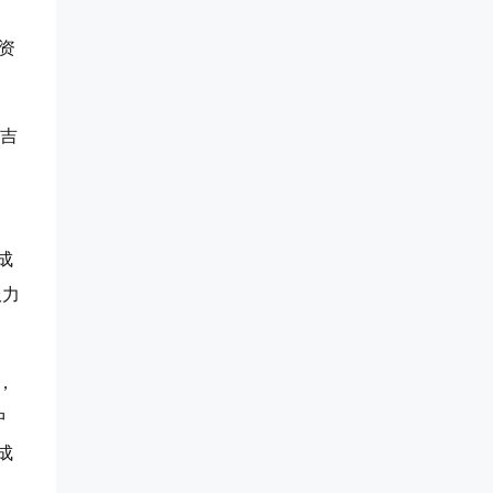
资
与吉
成
服力
，
中
成