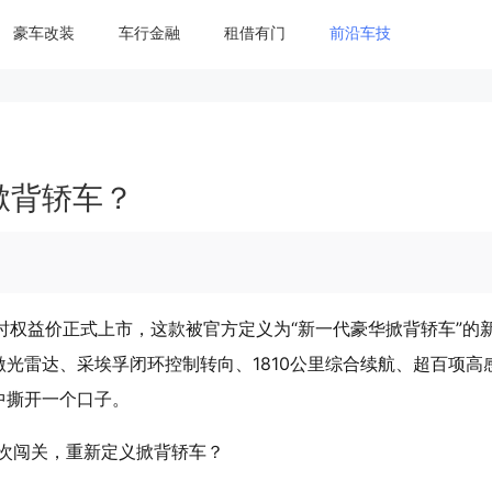
豪车改装
车行金融
租借有门
前沿车技
掀背轿车？
起的限时权益价正式上市，这款被官方定义为“新一代豪华掀背轿车”的
光雷达、采埃孚闭环控制转向、1810公里综合续航、超百项高
中撕开一个口子。