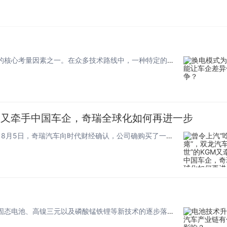
新能源汽车产业的蓬勃发展，使得补能体验成为用户购车的核心考量因素之一。在众多技术路线中，一种特定的能源补充方案正逐渐成为...
GM又牵手中国车企，奇瑞全球化如何再进一步
图片来源：视觉中国 奇瑞的全球化布局再补上一块拼图。 8月5日，奇瑞汽车向时代财经确认，公司确购买了一定数量的可转换债...
？
新能源汽车行业的核心驱动力在于动力系统的革新。随着固态电池、高镍三元以及磷酸锰铁锂等新技术的逐步落地，整个汽车制造体系正...