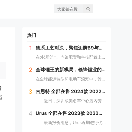
热门
1
德系工艺对决，聚焦迈腾B9与帕萨特Pro细节战场
在外观设计、内饰配置和科技配置上，迈腾B9和帕萨特Pro都有着一定的拥趸。作为B级车产品，两款车紧贴消费者需求，在同级别车型中都是性能翘楚。那么，该怎么选择呢？本文将对以上方面进行详细对比，为车友们提供选择建议。 风...
2
全球锂王的新棋局，赣锋锂业的新能源汽车动力电池革命
在全球能源转型和电动车浪潮中，赣锋锂业以其最新一代的动力电池产品——锋行电池，为市场带来了革新性的技术突破。这款高性能电芯不仅在能量密度、成组效率等关键性能指标上超越了行业标准，而且在安全性和环境适应性方面也设立了新的行业标杆。...
新
3
古思特 全部在售 2024款 2022款 2021款 2018款 2016款 2015款深圳成美名车中心劳斯莱斯古思特限时优惠 目前503万元起售
感
近日，深圳成美名车中心店内劳斯莱斯古思特现车销售，颜色可选，感兴趣的朋友可以到店咨询购买，详情见下表：...
4
Urus 全部在售 2023款 2022款 2021款 2018款购Urus享5.4万优惠 欢迎到店试驾
最新报价消息，Urus近期进行优惠促销，网友关注度较高，对Urus这款车型有兴趣的网友，可参考以下报价：...