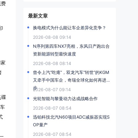
花费
最新文章
印
换电模式为什么能让车企差异化竞争？
2026-08-08 09:14
N序列第四车NX7亮相，东风日产跑出合
资新能源转型最快速度
和家
2026-08-08 08:14
者
曾令上汽“吃瘪”，双龙汽车“转世”的KGM
又牵手中国车企，奇瑞全球化如何再进一
步
2026-08-07 09:14
飞碟
光轮智能与黎曼动力达成战略合作
汽车
2026-08-07 08:54
式
迅铂科技北汽N60项目ADC减振器实现S
OP量产
2026-08-07 08:54
一