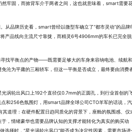
仍然牢固，而掀背车介于两者之间，这也就意味着，smart需要
。从品牌历史看，smart曾经以微型车确立了“都市灵动”的品牌
将产品线向主流尺寸靠拢，而精灵6号4906mm的车长已完全脱
之间寻找平衡点的产物——既需要足够大的车身来容纳电池、续航
避免沦为平庸的三厢轿车，但这一平衡是否成立，最终要由消费
光涡轮出风口上192个直径仅0.7mm的正圆孔，到行业首创的
点和256色氛围灯，用smart品牌全球公司CTO羊军的话说，
身有其道理：在硬件配置日趋同质化的背景下，座舱的氛围感、仪
在于，情绪豪华也需要品牌认知的支撑才能转化为真实的购买动
做选择时，“星光涡轮出风口”能否成为决定性因素，需要市场进