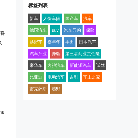
标签列表
新车
人保车险
国产车
汽车
德国汽车
suv
汽车导购
保险
号将
越野车
嘉年华
丰田
日本汽车
也
汽车产业
奔驰
第三者商业责任险
豪华车
奔驰汽车
新能源汽车
试驾
比亚迪
电动汽车
吉利
车主之家
雷克萨斯
越野
a