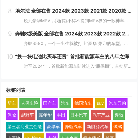
8
埃尔法 全部在售 2024款 2023款 2021款 2020款 2019款 2018款2024款国六丰田埃尔法酬宾让利 大空间合理布局
说到豪华MPV，我们就不得不提到MPV界的一款神车，那就是"丰田埃尔法"，丰田埃尔法拥有轿车般的舒适度，所以它一直以来都是作为各大公司企业的行政用车。埃尔法...
9
奔驰S级美版 全部在售 2024款 2023款 2022款 2021款 2019款 2018款成都迪兴行汽车平行进口奔驰S级价格最低146万起 售全国
奔驰S580，一个一出生就被打上“豪华”烙印的车型。新车简约又不失精致，大灯和尾灯的光带交相呼应，可以让司机更从容地驾驶车辆。 &nbs...
10
“换一块电池比买车还贵” 首批新能源车主的八年之痒
时至2024年，首批新能源车陆续进入“脱保期”，首批新能源汽车车主正陷入换车还是换电池的两难境地。想要更换老龄电池就将面临天价账单，换电费用甚至高于旧车残值，成为不少车主的烦恼。 工信部等部委明确规定，自2016年起，乘用车...
标签列表
新车
人保车险
国产车
汽车
德国汽车
suv
汽车导购
保险
越野车
嘉年华
丰田
日本汽车
汽车产业
奔驰
第三者商业责任险
豪华车
奔驰汽车
新能源汽车
试驾