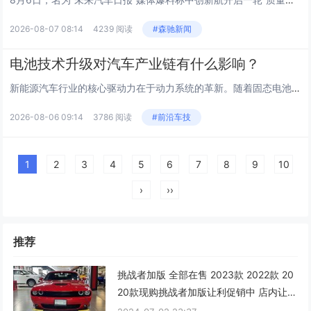
2026-08-07 08:14
4239 阅读
#森驰新闻
电池技术升级对汽车产业链有什么影响？
新能源汽车行业的核心驱动力在于动力系统的革新。随着固态电池、高镍三元以及磷酸锰铁锂等新技术的逐步落地，整个汽车制造体系正经历着前所未有的重构。这种变革不仅仅局限于电池本身，更深刻地波及到上游矿产资源、中游制造环节以及下游的基础设施建设，形成...
2026-08-06 09:14
3786 阅读
#前沿车技
1
2
3
4
5
6
7
8
9
10
›
››
推荐
挑战者加版 全部在售 2023款 2022款 20
20款现购挑战者加版让利促销中 店内让利
达16万元