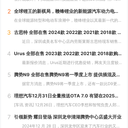
2
全球锂王的新棋局，赣锋锂业的新能源汽车动力电池革命
在全球能源转型和电动车浪潮中，赣锋锂业以其最新一代的动力电池产品——锋行电池，为市场带来了革新性的技术突破。这款高性能电芯不仅在能量密度、成组效率等关键性能指标上超越了行业标准，而且在安全性和环境适应性方面也设立了新的行业标杆。...
3
古思特 全部在售 2024款 2022款 2021款 2018款 2016款 2015款深圳成美名车中心劳斯莱斯古思特限时优惠 目前503万元起售
近日，深圳成美名车中心店内劳斯莱斯古思特现车销售，颜色可选，感兴趣的朋友可以到店咨询购买，详情见下表：...
4
Urus 全部在售 2023款 2022款 2021款 2018款购Urus享5.4万优惠 欢迎到店试驾
最新报价消息，Urus近期进行优惠促销，网友关注度较高，对Urus这款车型有兴趣的网友，可参考以下报价：...
5
腾势N9 全部在售腾势N9将一季度上市 提供插混及纯电版
据官方消息，腾势N9将一季度上市，还有一款比D9更大更强MPV将推出。新车定位大型旗舰SUV，将搭载易三方。 &nb...
6
理想汽车12月31日全量推送OTA 7.0 有望在2025年实现L3级自动驾驶
[车讯 资讯] 12月26日，理想汽车CEO李想和智驾负责人郎咸朋在直播中讲解了理想汽车在智驾方面的发展动向。理想汽车将在12月31日全量推送OTA 7.0给AD Max用户。按照理想现在的端到端+VLM体系继续迭代，有望在2025...
7
引领新势 耀目登场 深圳龙华清湖腾势中心店盛大开业
2024年12 月 28 日，深圳龙华区迎来了汽车行业的又一大盛事——深圳龙华清湖腾势中心盛大开业，标志着腾势品牌在深圳区域布局的进一步拓展，为满...