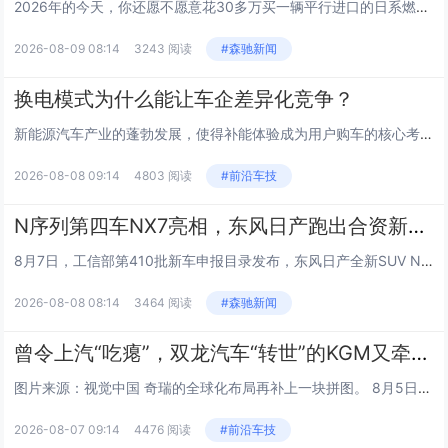
2026年的今天，你还愿不愿意花30多万买一辆平行进口的日系燃油越野车？而且，它还是斯巴鲁。 7月底，斯巴鲁把第六代傲虎(参数|询价)的Wilderness荒野版，以平行进口的方式送进了中国市场，单一配置，35.98万元，三季度末交付。...
2026-08-09 08:14
3243 阅读
#森驰新闻
换电模式为什么能让车企差异化竞争？
新能源汽车产业的蓬勃发展，使得补能体验成为用户购车的核心考量因素之一。在众多技术路线中，一种特定的能源补充方案正逐渐成为部分主机厂构建品牌护城河的关键手段。这种模式不仅解决了传统充电耗时长的痛点，更在商业逻辑上实现了重构，为品牌带来了独特的...
2026-08-08 09:14
4803 阅读
#前沿车技
N序列第四车NX7亮相，东风日产跑出合资新能源转型最快速度
8月7日，工信部第410批新车申报目录发布，东风日产全新SUV NX7公告图正式亮相。N序列N7、N6、NX8三款车型凭借简洁大气、辨识度拉满的外观设计，在同级市场收获不俗口碑，产品竞争力亦匹敌新势力。而本次亮相的NX7进一步贴合年轻用户审...
2026-08-08 08:14
3464 阅读
#森驰新闻
曾令上汽“吃瘪”，双龙汽车“转世”的KGM又牵手中国车企，奇瑞全球化如何再进一步
图片来源：视觉中国 奇瑞的全球化布局再补上一块拼图。 8月5日，奇瑞汽车向时代财经确认，公司确购买了一定数量的可转换债券，以支持KG Mobility Corp（下称“KGM”）的发展。目前，奇瑞汽车与KGM在获得政府相关部门批准后签署了...
2026-08-07 09:14
4476 阅读
#前沿车技