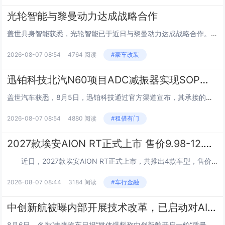
光轮智能与黎曼动力达成战略合作
盖世具身智能获悉，光轮智能已于近日与黎曼动力达成战略合作。双方将推动光轮智能EgoSuite人类数据平台、RoboFinals评测平台与RoboStack部署反馈平台，联同黎曼动力Riemann-1.0具身世界动作模型、Matrix-Gam...
2026-08-07 08:54
4764 阅读
#豪车改装
迅铂科技北汽N60项目ADC减振器实现SOP量产
盖世汽车获悉，8月5日，迅铂科技通过官方渠道宣布，其承接的北汽N60项目ADC减振器已正式实现SOP（Start of Production）量产。这标志着该零部件从开发验证阶段全面转入批量生产供应阶段，为北汽相关车型的底盘配套提供了关键保...
2026-08-07 08:54
4880 阅读
#租借有门
2027款埃安AION RT正式上市 售价9.98-12.38万
近日，2027款埃安AION RT正式上市，共推出4款车型，售价区间9.98-12.38万。 ...
2026-08-07 08:44
3184 阅读
#车行金融
中创新航被曝内部开展技术改革，已启动对AION S问题电池维保工作
8月6日，名为“未来汽车日报”媒体爆料称中创新航开启一轮“质量安全为先”的技术改革。 其称中创新航关注到搭载该公司电池产品的部分广汽埃安AION S(参数|询价)轿车在特定工况下出现电池系统故障，公司高度重视，第一时间通过广汽埃安4S店启...